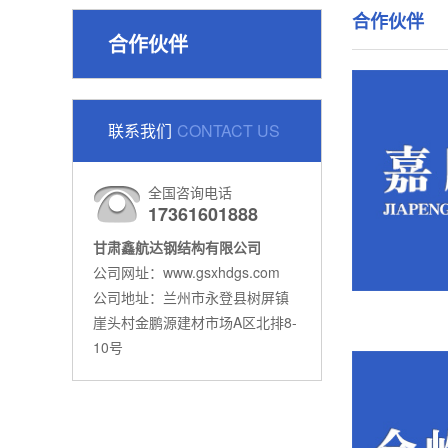
合作伙伴
合作伙伴
联系我们
CONTACT US
全国咨询电话
17361601888
甘肃鑫航达钢结构有限公司
公司网址：www.gsxhdgs.com
公司地址：兰州市永登县树屏镇
崖头村金鹏源建材市场A区北排8-
10号