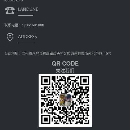
联系电话：17361601888
公司地址：兰州市永登县树屏镇崖头村金鹏源建材市场A区北排8-10号
QR CODE
关注我们